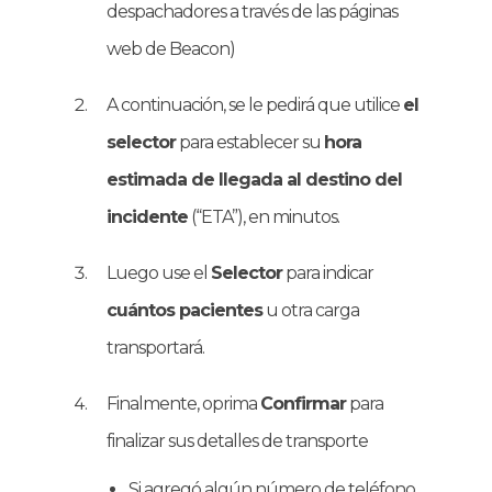
despachadores a través de las páginas
web de Beacon)
A continuación, se le pedirá que utilice
el
selector
para establecer su
hora
estimada de llegada al destino del
incidente
(“ETA”), en minutos.
Luego use el
Selector
para indicar
cuántos pacientes
u otra carga
transportará.
Finalmente, oprima
Confirmar
para
finalizar sus detalles de transporte
Si agregó algún número de teléfono