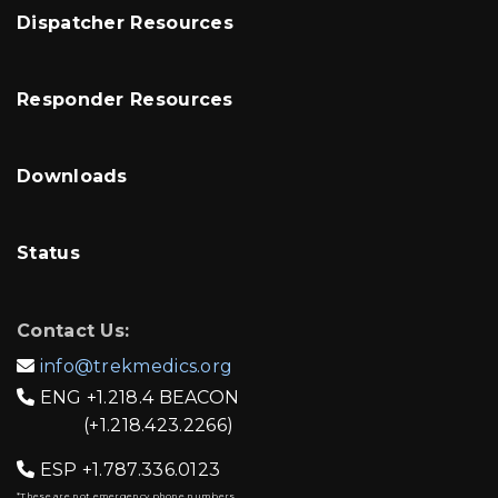
Dispatcher Resources
Responder Resources
Downloads
Status
Contact Us:
info@trekmedics.org

ENG
+1.218.4 BEACON

(+1.218.423.2266)
ESP
+1.787.336.0123

*These are not emergency phone numbers.