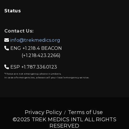
Status
Contact Us:
info@trekmedics.org

ENG
+1.218.4 BEACON

(+1.218.423.2266)
ESP
+1.787.336.0123

*These are not emergency phone numbers.
In case of emergencies, please call your local emergency service.
Privacy Policy
Terms of Use
©2025 TREK MEDICS INTL ALL RIGHTS
RESERVED