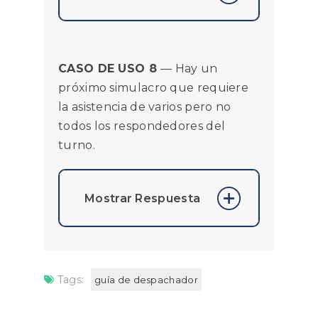
Esta es una situación
ideal para un
Incidente
CASO DE USO 8
— Hay un
Pendiente
. Los
próximo simulacro que requiere
incidentes pendientes
la asistencia de varios pero no
se pueden crear y dejar
todos los respondedores del
activos sin que se asigne
turno.
ningún respondedor
hasta que haya uno
disponible. (Los
Mostrar Respuesta
Incidentes Inmediatos,
por otro lado,
Un Despachador
terminarán si no se les
crearía Incidentes
asigna ningún
Tags:
guía de despachador
Programados para la
Respondedor cuando
fecha/hora apropiada y
se cierra la segunda