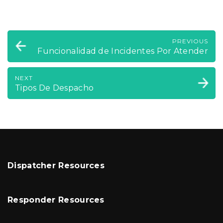
alertaría a los
ventana de
Respondedores
confirmación
.)
seleccionados sobre el
PREVIOUS
Incidente en la
Funcionalidad de Incidentes Por Atender
fecha/hora seleccionada.
NEXT
Tipos De Despacho
Dispatcher Resources
Responder Resources