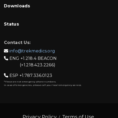
Downloads
Status
Contact Us:
info@trekmedics.org

ENG
+1.218.4 BEACON

(+1.218.423.2266)
ESP
+1.787.336.0123

*These are not emergency phone numbers.
In case of emergencies, please call your local emergency service.
Privacy Policy
Terms of Use