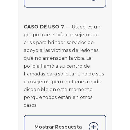
la vida y las
extremidades siempre
Incidente que pone en
deben usar el tipo de
peligro la vida o las
Incidente Inmediato
CASO DE USO 7
— Usted es un
extremidades =
siempre que
grupo que envía consejeros de
Incidente Inmediato
.
despachen ayuda a
crisis para brindar servicios de
personas con
apoyo a las víctimas de lesiones
condiciones agudas.
que no amenazan la vida. La
policía llamó a su centro de
llamadas para solicitar uno de sus
consejeros, pero no tiene a nadie
disponible en este momento
porque todos están en otros
casos.
Mostrar Respuesta