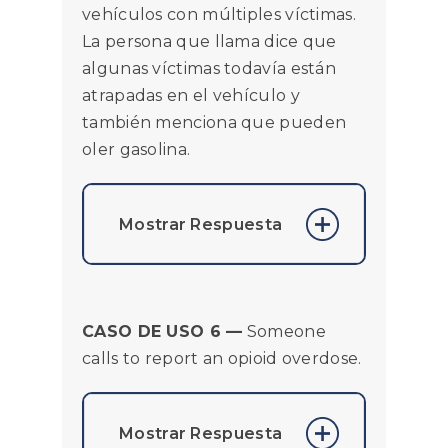
vehículos con múltiples víctimas.
La persona que llama dice que
algunas víctimas todavía están
atrapadas en el vehículo y
también menciona que pueden
oler gasolina.
Mostrar Respuesta
Este es sin duda un
Incidente Inmediato
.
CASO DE USO 6 —
Someone
Las agencias que
calls to report an opioid overdose.
responden a
enfermedades y
lesiones que amenazan
Mostrar Respuesta