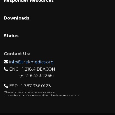
Responder Resources
Downloads
Status
Contact Us:
info@trekmedics.org

ENG
+1.218.4 BEACON

(+1.218.423.2266)
ESP
+1.787.336.0123

*These are not emergency phone numbers.
In case of emergencies, please call your local emergency service.