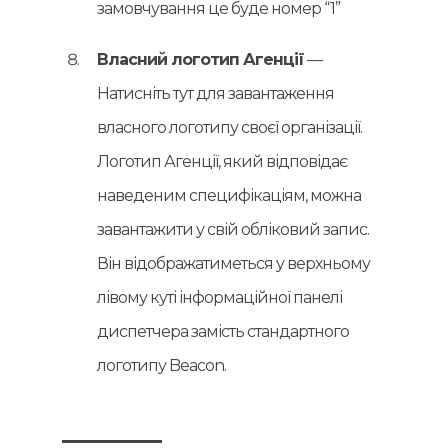
замовчування це буде номер “1”
Власний логотип Агенції
—
Натисніть тут для завантаження
власного логотипу своєї організації.
Логотип Агенції, який відповідає
наведеним специфікаціям, можна
завантажити у свій обліковий запис.
Він відображатиметься у верхньому
лівому куті інформаційної панелі
диспетчера замість стандартного
логотипу Beacon.