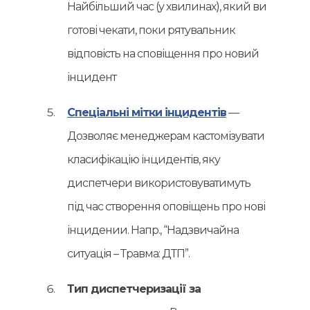
Найбільший час (у хвилинах), який ви
готові чекати, поки рятувальник
відповість на сповіщення про новий
інцидент
Спеціальні мітки інцидентів
—
Дозволяє менеджерам кастомізувати
класифікацію інцидентів, яку
диспетчери використовуватимуть
під час створення оповіщень про нові
інцидении. Напр., “Надзвичайна
ситуація – Травма: ДТП”.
Тип диспетчеризації за