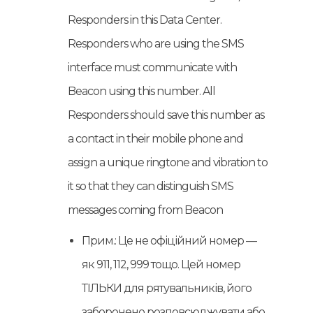
Responders in this Data Center.
Responders who are using the SMS
interface must communicate with
Beacon using this number. All
Responders should save this number as
a contact in their mobile phone and
assign a unique ringtone and vibration to
it so that they can distinguish SMS
messages coming from Beacon
Прим.: Це не офіційний номер —
як 911, 112, 999 тощо. Цей номер
ТІЛЬКИ для рятувальників, його
заборонено розповсюджувати або