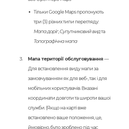
Тільки Google Maps пропонують
три (3) різних типи перегляду:
Мапа доріг
,
Супутниковий вид
та
Топографічна мапа
Мапа території обслуговування
—
Для встановлення виду мапи за
замовчуванням як для веб-, так і для
мобільних користувачів. Вказані
координати довготи та широти вашої
служби. (Якщо на карті вже
встановлено ваше положення, це,
ймовірно, було зроблено під час