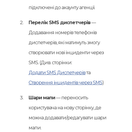
підключені до акаунту агенції.
Перелік SMS диспетчерів
—
Додавання номерів телефонів
диспетчерів, які матимуть змогу
створювати нові інциденти через
SMS. (Див. сторінки:
Додати SMS Диспетчерів
та
Створення інцидентів через SMS
)
Шари мапи
— переносить
користувача на нову сторінку, де
можна додавати/редагувати шари
мапи.