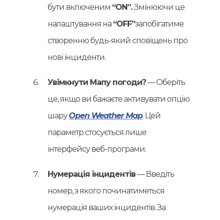
бути включеним
“ON”.
Змінюючи це
налаштування на
“OFF”
запобігатиме
створенню будь-який сповіщень про
нові інциденти.
Увімкнути Мапу погоди?
— Оберіть
це, якщо ви бажаєте активувати опцію
шару
Open Weather Map
. Цей
параметр стосується лише
інтерфейсу веб-програми.
Нумерація інцидентів
— Введіть
номер, з якого починатиметься
нумерація ваших інцидентів. За