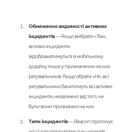
Обмеження видимості активних
інцидентів
— Якщо вибрати «
Так
»,
активні інциденти
відображатимуться в мобільному
додатку лише у призначених на них
рятувальників. Якщо обрати «
Ні
», всі
рятувальники бачитимуть всі активні
інциденти, незалежно від того, чи
були вони призначені на них
Типи інцидентів
— Beacon пропонує
опції для пріоритизації інцидентів.