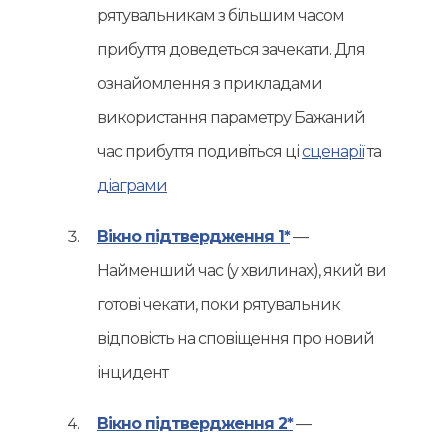
рятувальникам з більшим часом
прибуття доведеться зачекати. Для
ознайомлення з прикладами
використання параметру Бажаний
час прибуття подивіться ці
сценарії
та
діаграми
Вікно підтвердження 1*
—
Найменший час (у хвилинах), який ви
готові чекати, поки рятувальник
відповість на сповіщення про новий
інцидент
Вікно підтвердження 2*
—