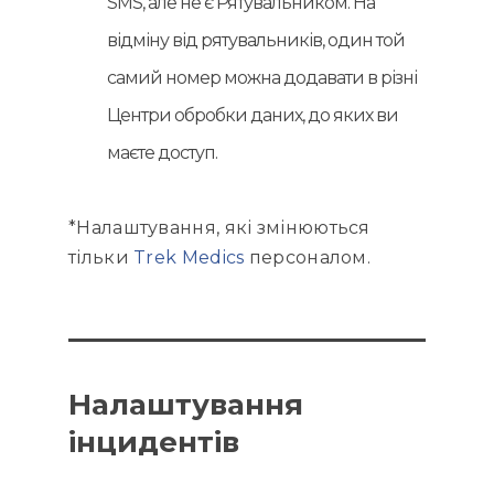
SMS, але не є Рятувальником. На
відміну від рятувальників, один той
самий номер можна додавати в різні
Центри обробки даних, до яких ви
маєте доступ.
*Налаштування, які змінюються
тільки
Trek Medics
персоналом.
Налаштування
інцидентів