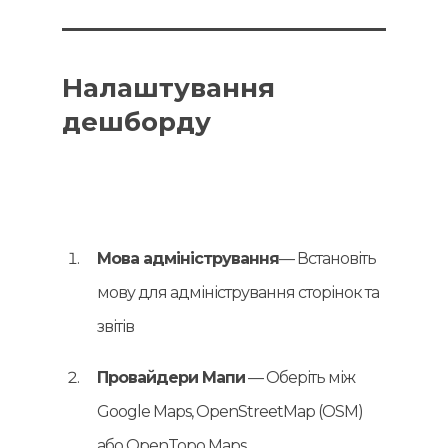
Налаштування
дешборду
Мова адміністрування
— Встановіть
мову для адміністрування сторінок та
звітів
Провайдери Мапи
— Оберіть між
Google Maps, OpenStreetMap (OSM)
або OpenTopo Maps