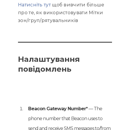
Натисніть тут
щоб вивчити більше
про те, як використовувати Мітки
зон/груп/рятувальників
Налаштування
повідомлень
Beacon Gateway Number*
— The
phone number that Beacon uses to
send and receive SMS messages to/from