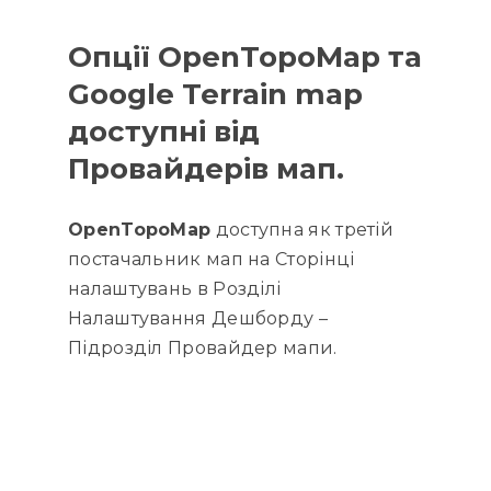
Опції OpenTopoMap та
Google Terrain map
доступні
від
Провайдерів мап.
OpenTopoMap
доступна як третій
постачальник мап на Сторінці
налаштувань в Розділі
Налаштування Дешборду –
Підрозділ Провайдер мапи.