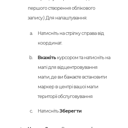
першого створення облікового
запису.) Для налаштування:
Натисніть на стрілку справа від
координат.
Вкажіть
курсором та натисніть на
мапі для відцентровування
мапи, де ви бажаєте встановити
маркер в центрі вашої мапи
території обслуговування
Натисніть
Зберегти