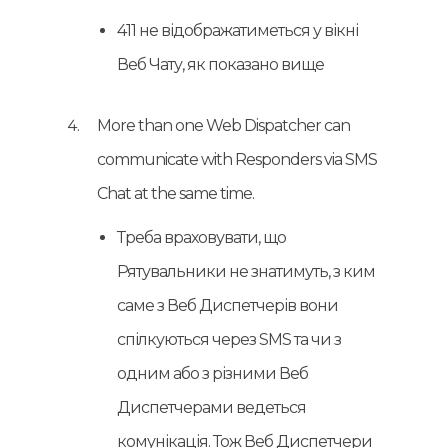
411 не відображатиметься у вікні
Веб Чату, як показано вище
More than one Web Dispatcher can
communicate with Responders via SMS
Chat at the same time.
Треба враховувати, що
Рятувальники не знатимуть, з ким
саме з Веб Диспетчерів вони
спілкуються через SMS та чи з
одним або з різними Веб
Диспетчерами ведеться
комунікація. Тож Веб Диспетчери