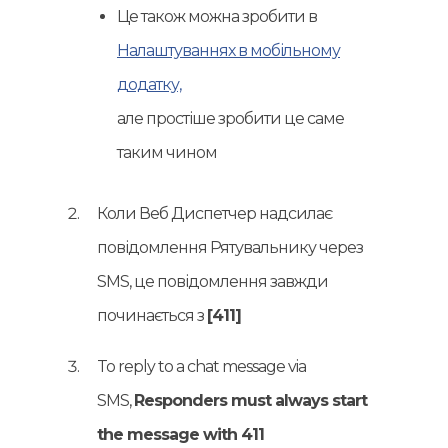
Це також можна зробити в
Налаштуваннях в мобільному
додатку,
але простіше зробити це саме
таким чином
Коли Веб Диспетчер надсилає
повідомлення Рятувальнику через
SMS, це повідомлення завжди
починається з
[411]
To reply to a chat message via
SMS,
Responders must always start
the message with 411