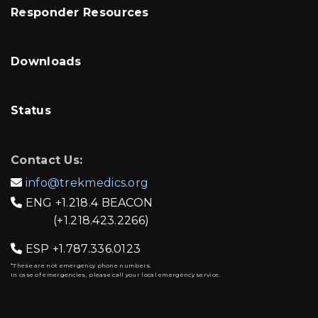
Responder Resources
Downloads
Status
Contact Us:
info@trekmedics.org

ENG
+1.218.4 BEACON

(+1.218.423.2266)
ESP
+1.787.336.0123

*These are not emergency phone numbers.
In case of emergencies, please call your local emergency service.