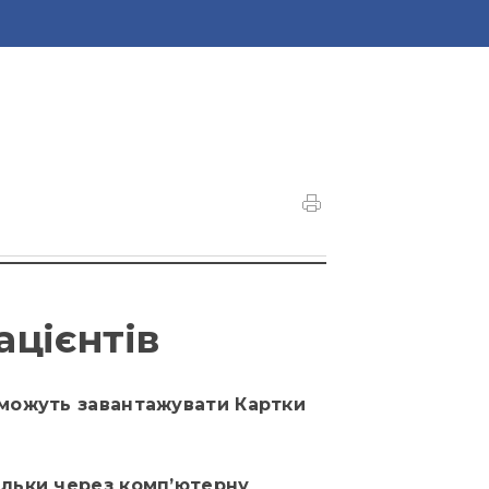
ацієнтів
 можуть завантажувати Картки
ільки через комп’ютерну