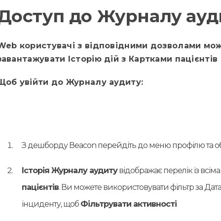
Доступ до Журналу ауд
Web користувачі з відповідними дозволами мож
завантажувати Історію дій з Картками пацієнтів
Щоб увійти до Журналу аудиту:
З дешборду Вeacon перейдіть до меню профілю та о
Історія Журналу аудиту
відображає перелік із всім
пацієнтів
. Ви можете використовувати фільтр за Дата
інциденту, щоб
Фільтрувати активності