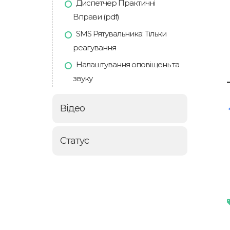
Диспетчер Практичні
Bправи (pdf)
SMS Рятувальника: Тільки
реагування
Налаштування оповіщень та
звуку
Відео
Статус