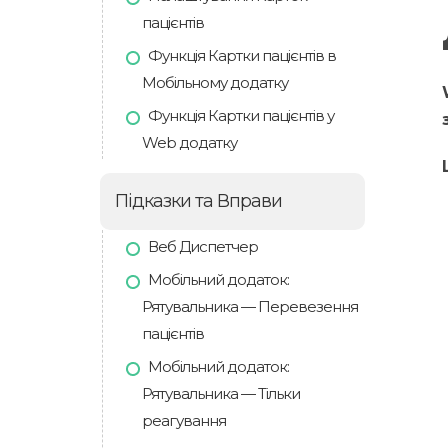
пацієнтів
Функція Картки пацієнтів в
Мобільному додатку
Функція Картки пацієнтів у
Web додатку
Підказки та Вправи
Веб Диспетчер
Мобільний додаток:
Рятувальника — Перевезення
пацієнтів
Мобільний додаток:
Рятувальника — Тільки
реагування