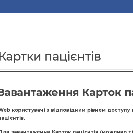
Картки пацієнтів
Завантаження Карток п
Web користувачі з відповідним рівнем доступу
пацієнтів.
Для завантаження Карток пацієнтів (можливо т