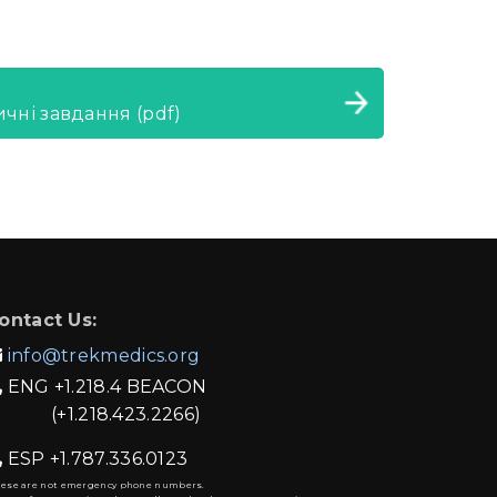
чні завдання (pdf)
ontact Us:
info@trekmedics.org

ENG
+1.218.4 BEACON

(+1.218.423.2266)
ESP
+1.787.336.0123

hese are not emergency phone numbers.