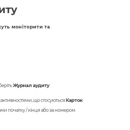
иту
уть моніторити та
беріть
Журнал аудиту
а активностями, що стосуються
Карток
ми початку / кінця або за номером