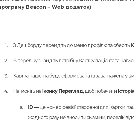
програму Beacon – Web додаток)
:
З Дешборду перейдіть до меню профілю та оберіть
К
В переліку знайдіть потрібну Картку пацієнта та натис
Картка пацієнта буде сформована та завантажена у в
Натисніть на
іконку Перегляд,
щоб побачити
Історі
ID —
це номер ревізії, створеної для Картки па
жодного разу не вносились зміни, перелік ві