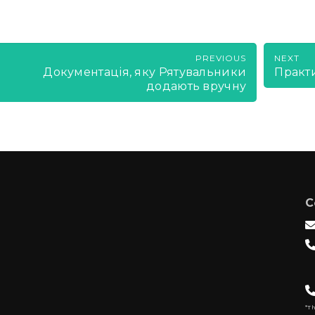
PREVIOUS
NEXT
Документація, яку Рятувальники
Практи
додають вручну
C
*T