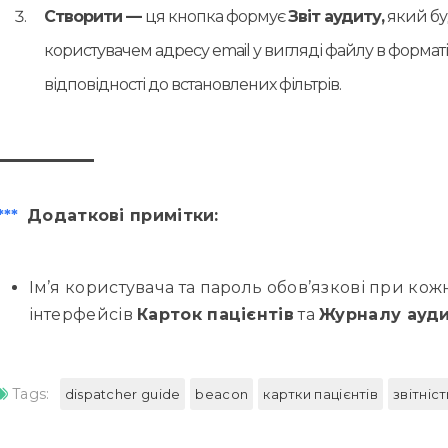
Створити —
ця кнопка формує
Звіт аудиту,
який бу
користувачем адресу email у вигляді файлу в формат
відповідності до встановлених фільтрів.
***
Додаткові примітки:
Ім’я користувача та пароль обов’язкові при ко
інтерфейсів
Карток пацієнтів
та
Журналу ауд
Tags:
dispatcher guide
beacon
картки пацієнтів
звітніст