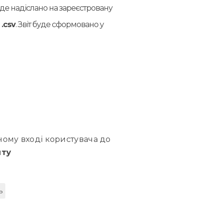
де надіслано на зареєстровану
і
.csv
. Звіт буде сформовано у
жному вході користувача до
иту
ь