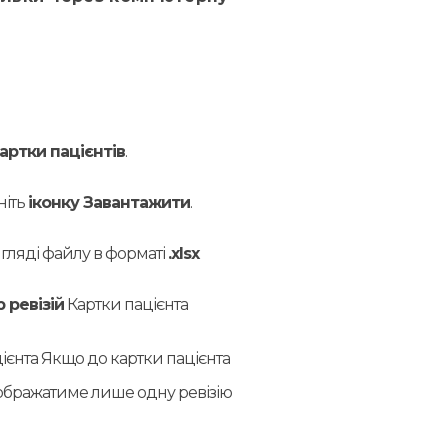
артки пацієнтів
.
ніть
іконку Завантажити
.
игляді файлу в форматі
.xlsx
ю ревізій
Картки пацієнта
цієнта Якщо до картки пацієнта
дображатиме лише одну ревізію