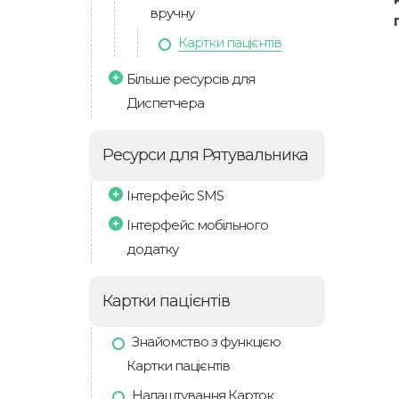
вручну
Картки пацієнтів
Більше ресурсів для
Диспетчера
Ресурси для Рятувальника
Інтерфейс SMS
Інтерфейс мобільного
додатку
Картки пацієнтів
Знайомство з функцією
Картки пацієнтів
Налаштування Карток