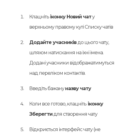
Клацніть
іконку Новий чат
у
верхньому правому куті Списку чатів
Додайте учасників
до цього чату,
шляхом натискання на їхні імена.
Додані учасники відображатимуться
над переліком контактів.
Введіть бажану
назву чату
Коли все готово, клацніть
іконку
Зберегти
для створення чату
Відкриється інтерфейс чату (не