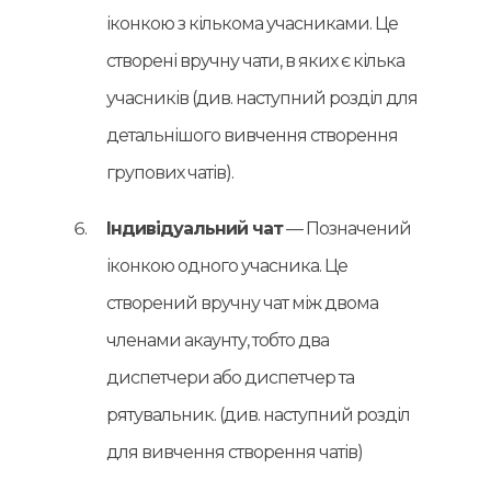
іконкою з кількома учасниками. Це
створені вручну чати, в яких є кілька
учасників (див. наступний розділ для
детальнішого вивчення створення
групових чатів).
Індивідуальний чат
— Позначений
іконкою одного учасника. Це
створений вручну чат між двома
членами акаунту, тобто два
диспетчери або диспетчер та
рятувальник. (див. наступний розділ
для вивчення створення чатів)