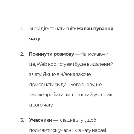
Знайдіть та натисніть
Налаштування
чату
Покинути розмову
— Натискаючи
це, Web користувач буде видалений
з чату. Якщо він/вона захоче
приєднатись до нього знову, це
зможе зробити лише інший учасник
цього чату.
Учасники
— Клацніть тут, щоб
подивитись учасників чату наразі