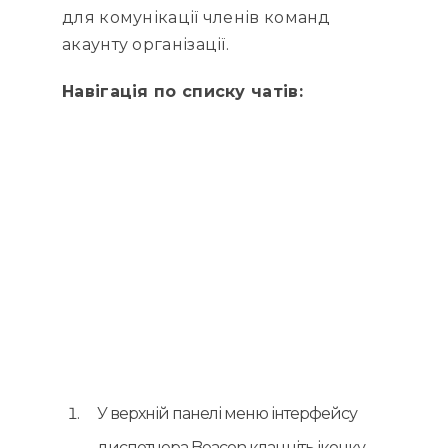
для комунікації членів команд
акаунту організації.
Навігація по списку чатів:
У верхній панелі меню інтерфейсу
диспетчера Beacon клацніть іконку