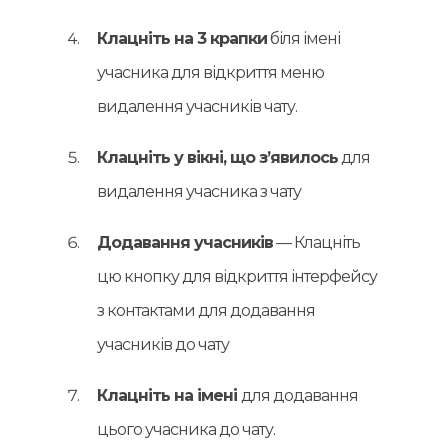
Клацніть на 3 крапки
біля імені
учасника для відкриття меню
видалення учасників чату.
Клацніть у вікні, що з’явилось
для
видалення учасника з чату
Додавання учасників
— Клацніть
цю кнопку для відкриття інтерфейсу
з контактами для додавання
учасників до чату
Клацніть на імені
для додавання
цього учасника до чату.