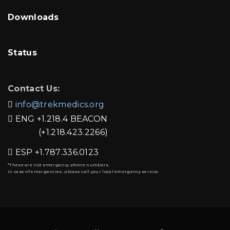
Downloads
Status
Contact Us:
info@trekmedics.org

ENG
+1.218.4 BEACON

(+1.218.423.2266)
ESP
+1.787.336.0123

*These are not emergency phone numbers.
In case of emergencies, please call your local emergency service.