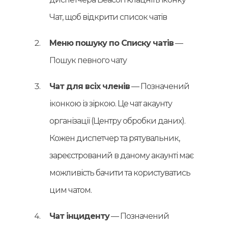
Чат, щоб відкрити список чатів
Меню пошуку по Списку чатів
—
Пошук певного чату
Чат для всіх членів
— Позначений
іконкою із зіркою. Це чат акаунту
організації (Центру обробки даних).
Кожен диспетчер та рятувальник,
зареєстрований в даному акаунті має
можливість бачити та користуватись
цим чатом.
Чат інциденту
— Позначений