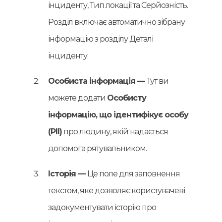
інциденту, Тип локації та Серйозність.
Розділ включає автоматично зібрану
інформацію з розділу Деталі
інциденту.
Особиста інформація —
Тут ви
можете додати
Особисту
інформацію, що ідентифікує особу
(PII)
про людину, якій надається
допомога рятувальником.
Історія —
Це поле для заповнення
текстом, яке дозволяє користувачеві
задокументувати історію про