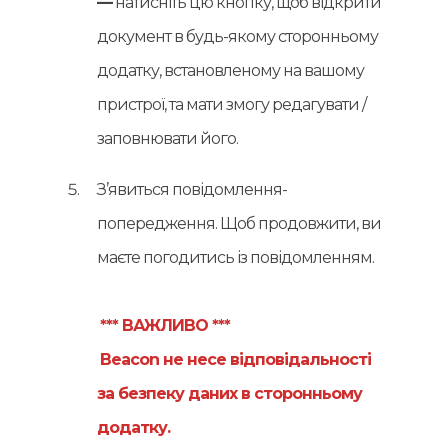
—
натисніть цю кнопку, щоб відкрити
документ в будь-якому сторонньому
додатку, встановленому на вашому
пристрої, та мати змогу редагувати /
заповнювати його.
З’явиться повідомлення-
попередження. Щоб продовжити, ви
маєте погодитись із повідомленням.
*** ВАЖЛИВО ***
Beacon не несе відповідальності
за безпеку даних в сторонньому
додатку.