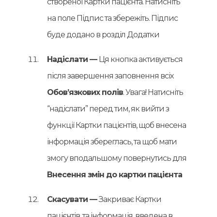
створеної Картки пацієнта. Натисніть
на поле Підпис та збережіть. Підпис
буде додано в розділ Додатки
Надіслати —
Ця кнопка активується
після завершення заповнення всіх
Обов’язкових полів
. Увага! Натисніть
“надіслати” перед тим, як вийти з
функції Картки пацієнтів, щоб внесена
інформація збереглась, та щоб мати
змогу вподальшому повернутись для
Внесення змін до картки пацієнта
Скасувати —
Закриває Картки
пацієнтів, та інформація, введена в