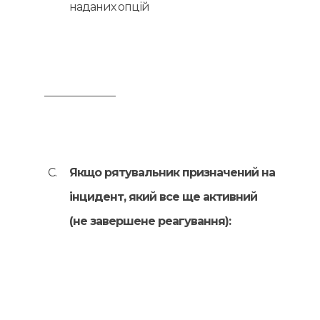
наданих опцій
Якщо рятувальник призначений на
інцидент, який все ще активний
(не завершене реагування):