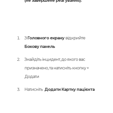
(не завершене реагування):
З
Головного екрану
відкрийте
Бокову панель
Знайдіть інцидент, до якого вас
призначено, та натисніть кнопку
+
Додати
Натисніть
Додати Картку пацієнта