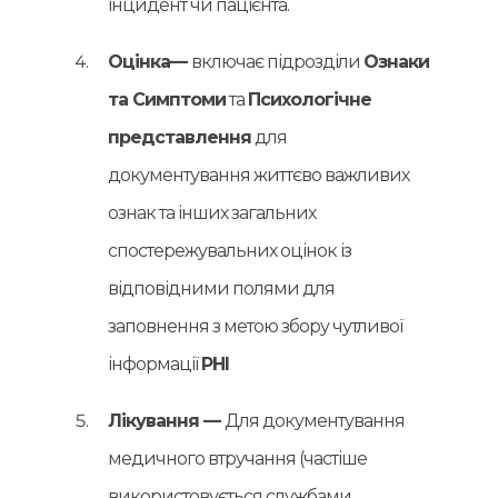
інцидент чи пацієнта.
Оцінка—
включає підрозділи
Ознаки
та Симптоми
та
Психологічне
представлення
для
документування життєво важливих
ознак та інших загальних
спостережувальних оцінок із
відповідними полями для
заповнення з метою збору чутливої
інформації
PHI
Лікування —
Для документування
медичного втручання (частіше
використовується службами