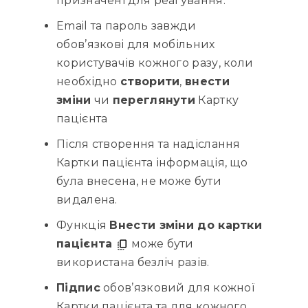
призначені для реагування.
Email та пароль завжди
обов’язкові для мобільних
користувачів кожного разу, коли
необхідно
створити
,
внести
зміни
чи
переглянути
Картку
пацієнта
Після створення та надіслання
Картки пацієнта інформація, що
була внесена, не може бути
видалена.
Функція
Внести зміни до картки
пацієнта
може бути
використана безліч разів.
Підпис
обов’язковий для кожної
Картки пацієнта та для кожного