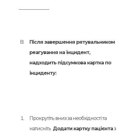
Після завершення рятувальником
реагування на інцидент,
надходить підсумкова картка по
інциденту:
Прокрутіть вниз за необхідності та
натисніть
Додати картку пацієнта
з