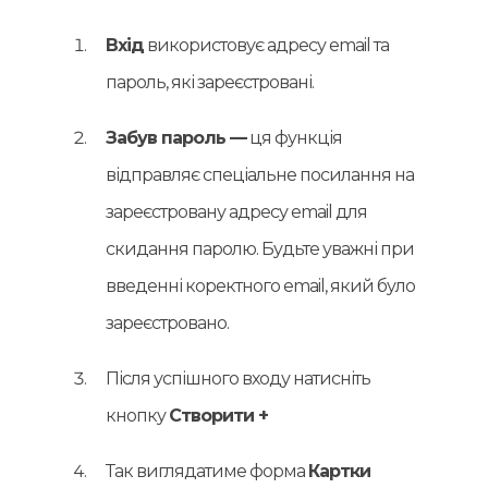
Вхід
використовує адресу email та
пароль, які зареєстровані.
Забув пароль —
ця функція
відправляє спеціальне посилання на
зареєстровану адресу email для
скидання паролю. Будьте уважні при
введенні коректного email, який було
зареєстровано.
Після успішного входу натисніть
кнопку
Створити +
Так виглядатиме форма
Картки