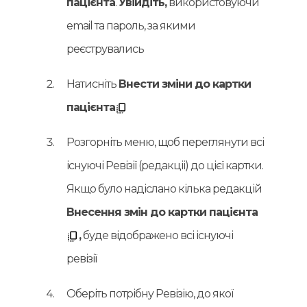
пацієнта
.
Увійдіть,
використовуючи
email та пароль, за якими
реєструвались
Натисніть
Внести зміни до картки
пацієнта
Розгорніть меню, щоб переглянути всі
існуючі Ревізії (редакціі) до цієї картки.
Якщо було надіслано кілька редакцій
Внесення змін до картки пацієнта
,
буде відображено всі існуючі
ревізії
Оберіть потрібну Ревізію, до якої