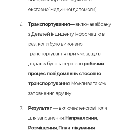
екстреної медичної допомоги)
Транспортування—
включає зібрану
з Деталей інциденту інформацію в
разі, коли було виконано
транспортування при умові, що в
додатку було завершено
робочий
процес повідомлень стосовно
транспортування
. Можливе також
заповнення вручну
Результат —
включає текстові поля
для заповнення:
Направлення
,
Розміщення
,
План лікування