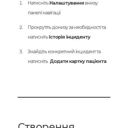
Натисніть
Налаштування
внизу
панелі навігації
Прокрутіть донизу за необхідності та
натисніть
Історія інциденту
Знайдіть конкретний інцидент та
натисніть
Додати картку пацієнта
Створення