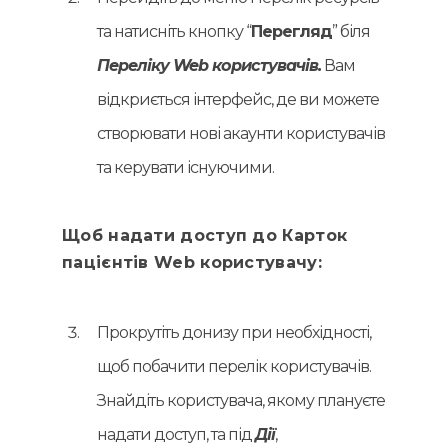
та натисніть кнопку “
Перегляд
” біля
Переліку Web користувачів.
Вам
відкриється інтерфейс, де ви можете
створювати нові акаунти користувачів
та керувати існуючими.
Щоб надати доступ до Карток
пацієнтів Web користувачу:
Прокрутіть донизу при необхідності,
щоб побачити перелік користувачів.
Знайдіть користувача, якому плануєте
надати доступ, та під
Дії
,