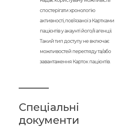
надає користувачу можливість
спостерігати хронологію
активності, пов’язаної з Картками
пацієнтів у акаунті його/її агенції.
Такий тип доступу не включає
можливостей перегляду та/або
завантаження Карток пацієнтів.
Спеціальні
документи