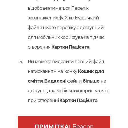
відображатиметься Перелік
завантажених файлів. Будь-який
файл з цього переліку є доступний
для мобільних користувачів під час
створення
Картки Пацієнта
.
Ви можете видалити певний файл
натисканням на іконку
Кошик для
сміття
.
Видалені
файли
більше
не
доступні для мобільних користувачів
при створенні
Картки Пацієнта
ПРИМІТКА:
Beacon