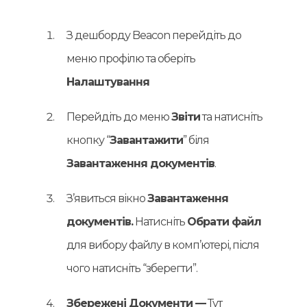
З дешборду Beacon перейдіть до
меню профілю та оберіть
Налаштування
Перейдіть до меню
Звіти
та натисніть
кнопку “
Завантажити
” біля
Завантаження документів
.
З’явиться вікно
Завантаження
документів.
Натисніть
Обрати файл
для вибору файлу в комп’ютері, після
чого натисніть “зберегти”.
Збережені Документи —
Тут