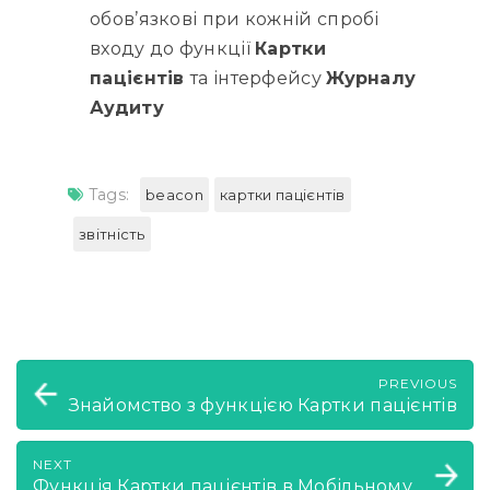
обов’язкові при кожній спробі
входу до функції
Картки
пацієнтів
та інтерфейсу
Журналу
Аудиту
Tags:
beacon
картки пацієнтів
звітність
PREVIOUS
Знайомство з функцією Картки пацієнтів
NEXT
Функція Картки пацієнтів в Мобільному