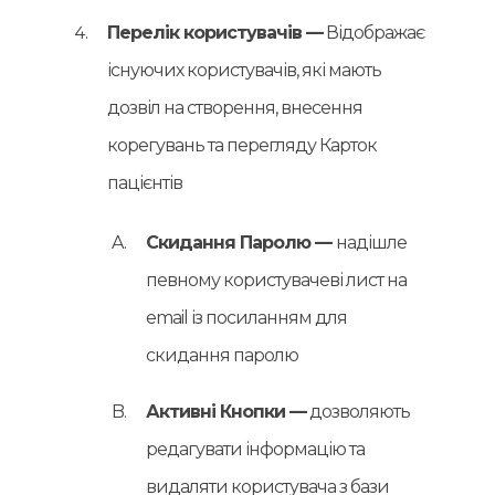
Перелік користувачів —
Відображає
існуючих користувачів, які мають
дозвіл на створення, внесення
корегувань та перегляду Карток
пацієнтів
Скидання Паролю —
надішле
певному користувачеві лист на
email із посиланням для
скидання паролю
Активні Кнопки —
дозволяють
редагувати інформацію та
видаляти користувача з бази