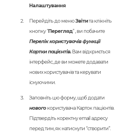
Налаштування
Перейдіть до меню
Звіти
та клікніть
кнопку “
Перегляд
” , ви побачите
Перелік користувачів функції
Картки пацієнтів.
Вам відкриється
інтерфейс, де ви можете додавати
нових користувачів та керувати
існуючими.
Заповніть цю форму, щоб додати
нового
користувача Карток пацієнтів.
Підтвердіть коректну email адресу
перед тим, як натиснути “створити”.