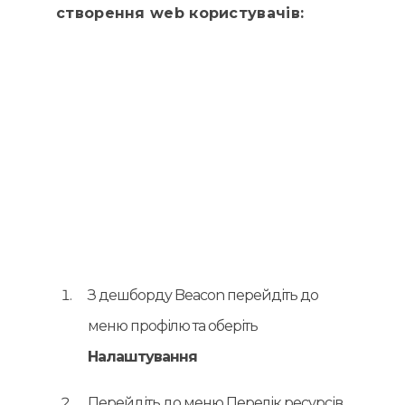
створення web користувачів:
З дешборду Beacon перейдіть до
меню профілю та оберіть
Налаштування
Перейдіть до меню Перелік ресурсів