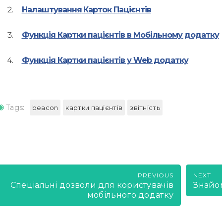
Налаштування
Карток Пацієнтів
Функція Картки пацієнтів в Мобільному додатку
Функція Картки пацієнтів у Web додатку
Tags:
beacon
картки пацієнтів
звітність
PREVIOUS
NEXT
Спеціальні дозволи для користувачів
Знайом
мобільного додатку