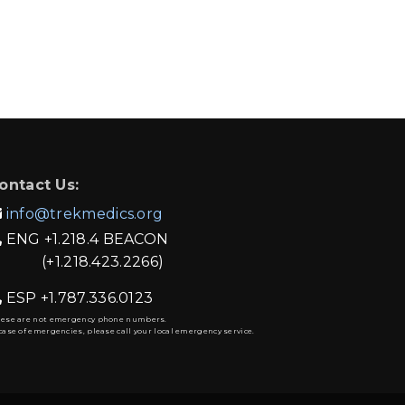
ontact Us:
info@trekmedics.org

ENG
+1.218.4 BEACON

(+1.218.423.2266)
ESP
+1.787.336.0123

hese are not emergency phone numbers.
case of emergencies, please call your local emergency service.